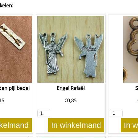
kelen:
en pijl bedel
Engel Rafaël
S
15
€
0,85
nkelmand
In winkelmand
In 