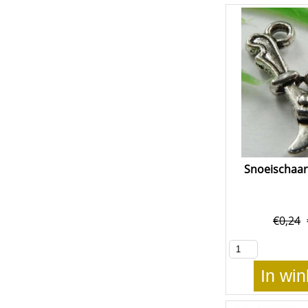
Snoeischaar
€
0,24
In wi