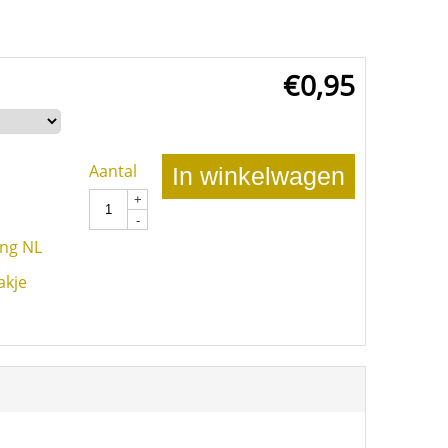
€
0,95
Aantal
In winkelwagen
+
-
ing NL
akje