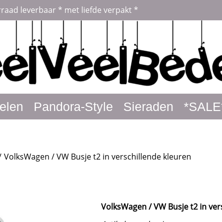
rraad leverbaar * met liefde verpakt *
elen
Pandora-Style
Sieraden
*SALE
/
VolksWagen / VW Busje t2 in verschillende kleuren
VolksWagen / VW Busje t2 in ver