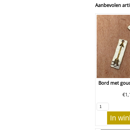
Aanbevolen arti
Bord met goud
€
1,
In wi