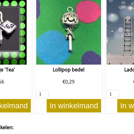
e 'Tea'
Lollipop bedel
Lad
56
€
0,29
nkelmand
In winkelmand
In 
ikelen: