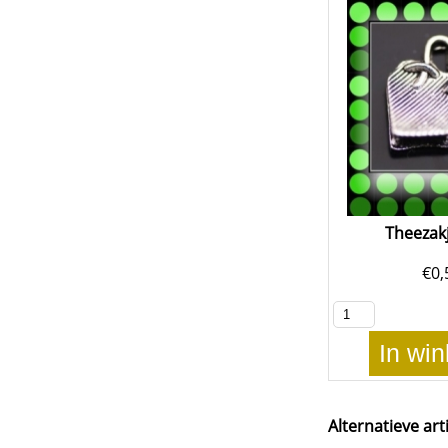
Theezakj
€
0,
In wi
Alternatieve art