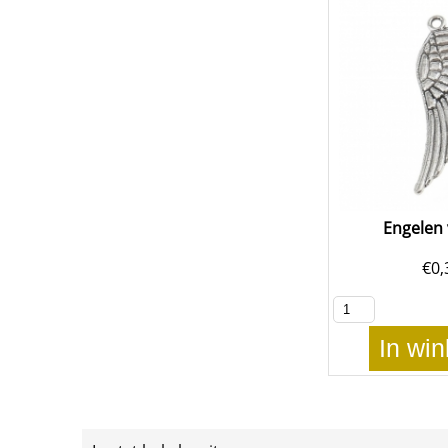
Engelen 
€
0,
In wi