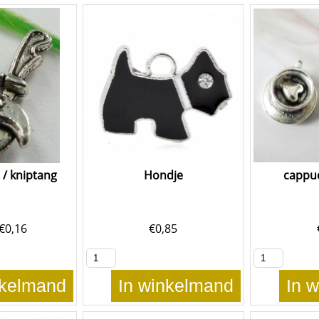
 / kniptang
Hondje
cappu
€
0,16
€
0,85
nkelmand
In winkelmand
In 