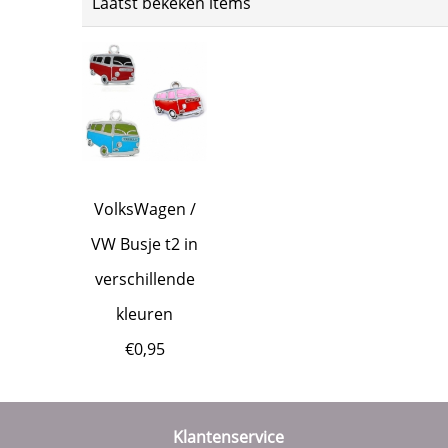
Laatst bekeken items
VolksWagen /
VW Busje t2 in
verschillende
kleuren
€
0,95
Klantenservice