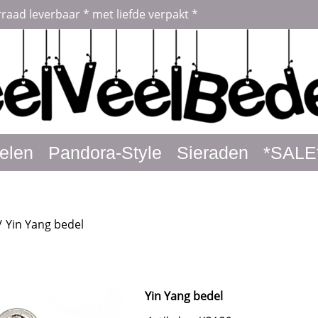
rraad leverbaar * met liefde verpakt *
elen
Pandora-Style
Sieraden
*SALE
/
Yin Yang bedel
Yin Yang bedel