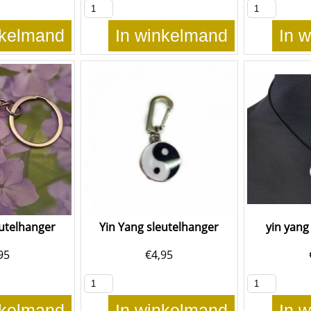
nkelmand
In winkelmand
In 
eutelhanger
Yin Yang sleutelhanger
yin yang
95
€
4,95
nkelmand
In winkelmand
In 