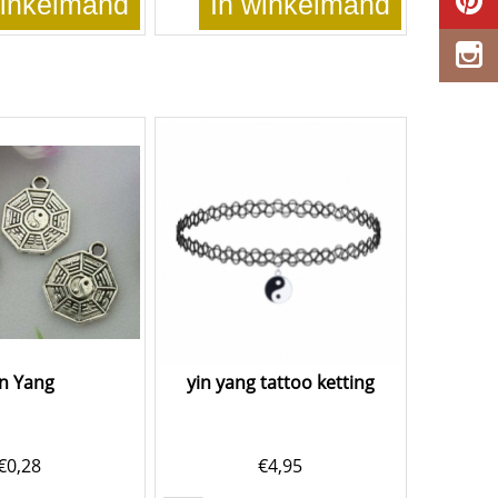
winkelmand
In winkelmand
in Yang
yin yang tattoo ketting
€
0,28
€
4,95