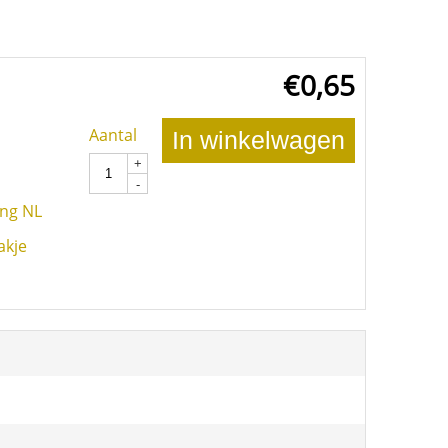
€
0,65
Aantal
In winkelwagen
+
-
ing NL
akje