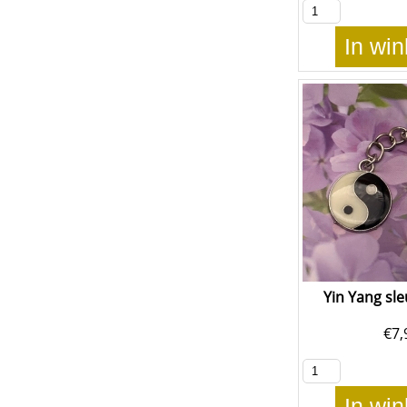
In wi
Yin Yang sl
€
7,
In wi