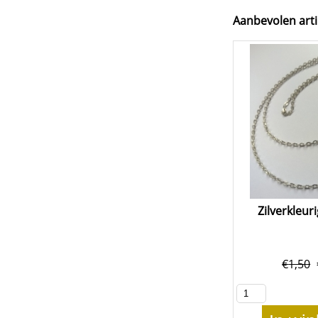
Aanbevolen arti
Zilverkleur
€
1,50