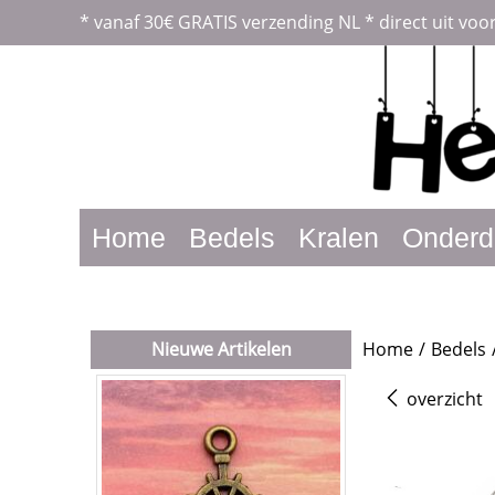
*
vanaf 30€ GRATIS verzending NL *
direct uit voo
Home
Bedels
Kralen
Onderd
Nieuwe Artikelen
Home
/
Bedels
overzicht