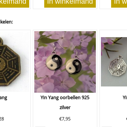
nkelmand
In winkelmand
In 
ikelen:
yang
Yin Yang oorbellen 925
Y
zilver
28
€
7,95