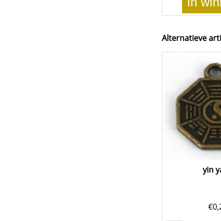
In wi
Alternatieve art
yin 
€
0,