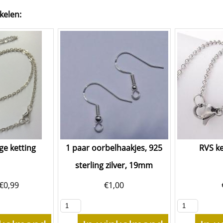
kelen:
ige ketting
1 paar oorbelhaakjes, 925
RVS k
sterling zilver, 19mm
€
0,99
€
1,00