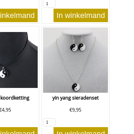
winkelmand
In winkelmand
 koordketting
yin yang sieradenset
€
4,95
€
9,95
winkelmand
In winkelmand