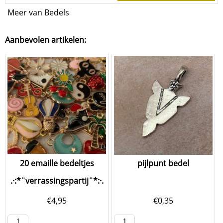
Meer van Bedels
Aanbevolen artikelen:
20 emaille bedeltjes
pijlpunt bedel
.·:*¨verrassingspartij¨*:·.
€
4,95
€
0,35