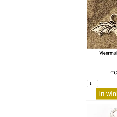
Vleermui
€
0,
In wi