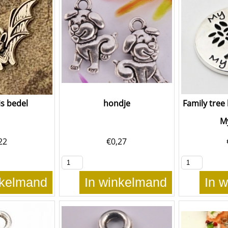
s bedel
hondje
Family tree
M
22
€
0,27
nkelmand
In winkelmand
In 