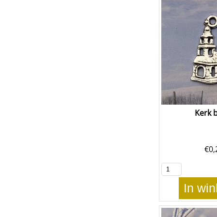
Kerk 
€
0,
In wi