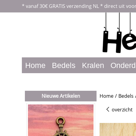
*
vanaf 30€ GRATIS verzending NL *
direct uit voo
Home
Bedels
Kralen
Onderd
Nieuwe Artikelen
Home
/
Bedels
overzicht