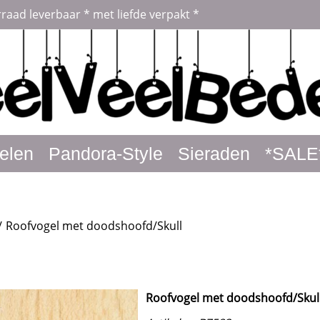
rraad leverbaar * met liefde verpakt *
elen
Pandora-Style
Sieraden
*SALE
/
Roofvogel met doodshoofd/Skull
Roofvogel met doodshoofd/Skul