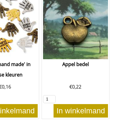
hand made' in
Appel bedel
se kleuren
€
0,16
€
0,22
winkelmand
In winkelmand