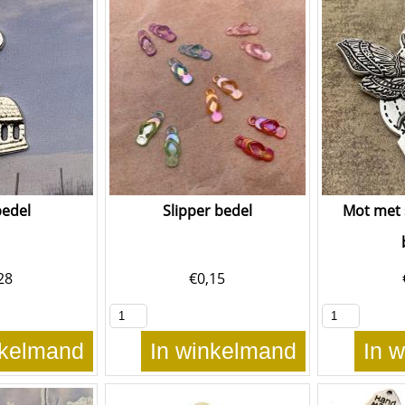
bedel
Slipper bedel
Mot met 
28
€
0,15
nkelmand
In winkelmand
In 