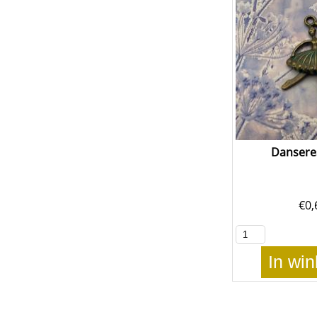
Dansere
€
0,
In wi