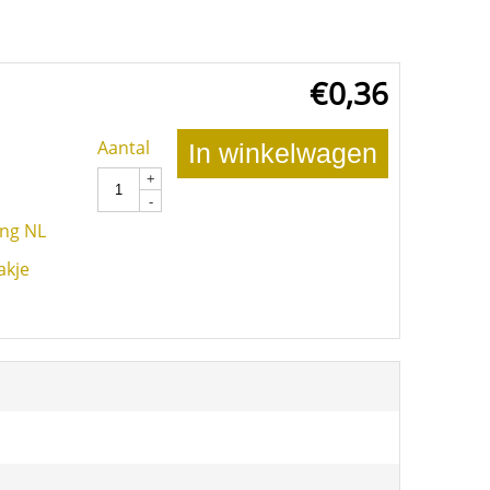
€
0,36
Aantal
In winkelwagen
+
-
ing NL
akje