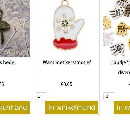
s bedel
Want met kerstmotief
Handje '
diver
65
€
0,65
nkelmand
In winkelmand
In 