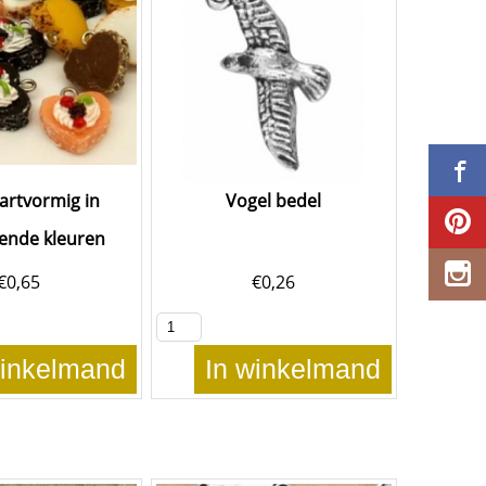
hartvormig in
Vogel bedel
lende kleuren
€
0,65
€
0,26
winkelmand
In winkelmand