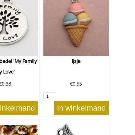
 bedel 'My Family
Ijsje
y Love'
€
0,38
€
0,55
winkelmand
In winkelmand