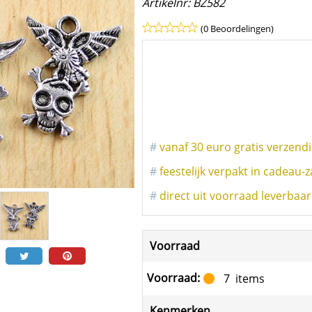
Artikelnr:
BZ582
(0 Beoordelingen)
#
vanaf 30 euro gratis verzend
#
feestelijk verpakt in cadeau-z
#
direct uit voorraad leverbaar
Voorraad
Voorraad:
7
items
Kenmerken