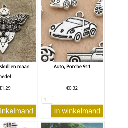
skull en maan
Auto, Porche 911
bedel
€
1,29
€
0,32
winkelmand
In winkelmand