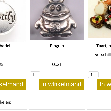
 bedel
Pinguin
Taart, 
verschil
25
€
0,21
nkelmand
In winkelmand
In 
ikelen: