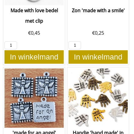
Made with love bedel
Zon 'made with a smile'
met clip
€
0,45
€
0,25
In winkelmand
In winkelmand
'made for an angel'
Handje 'hand made' in