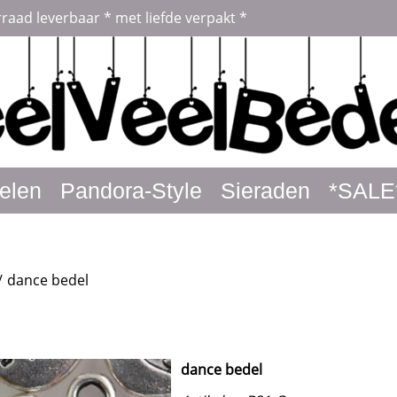
rraad leverbaar * met liefde verpakt *
elen
Pandora-Style
Sieraden
*SALE
/
dance bedel
dance bedel