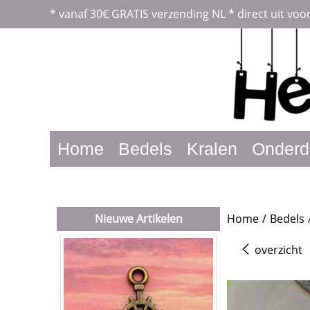
*
vanaf 30€ GRATIS verzending NL *
direct uit voo
Home
Bedels
Kralen
Onderd
Nieuwe Artikelen
Home
/
Bedels
overzicht