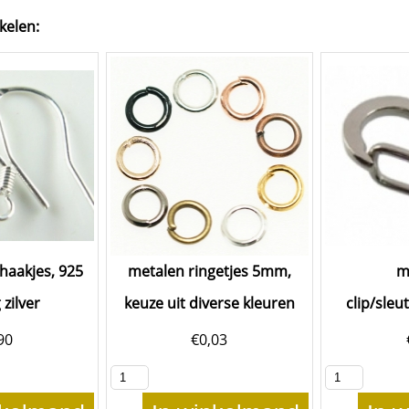
kelen:
haakjes, 925
metalen ringetjes 5mm,
m
 zilver
keuze uit diverse kleuren
clip/sle
90
€
0,03