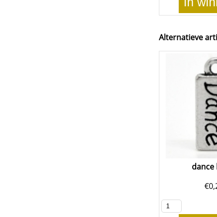
In wi
Alternatieve art
dance 
€
0,