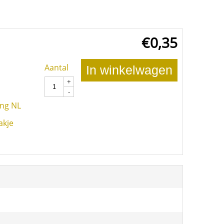
€
0,35
Aantal
In winkelwagen
+
-
ing NL
akje