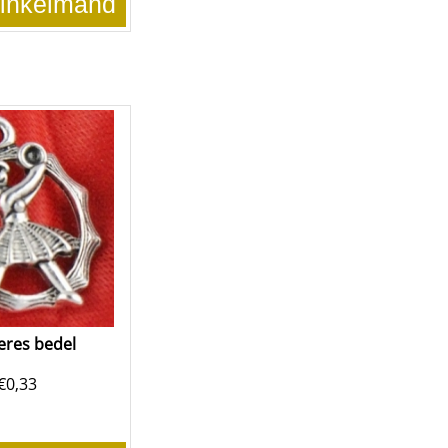
winkelmand
res bedel
€
0,33