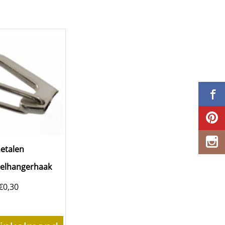
etalen
utelhangerhaak
€
0,30