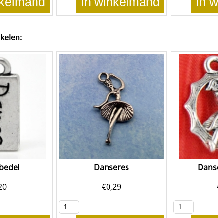
nkelmand
In winkelmand
In 
ikelen:
bedel
Danseres
Danse
20
€
0,29